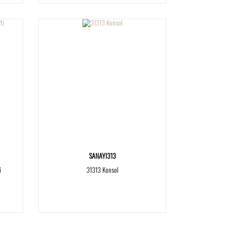
SANAYI313
i
31313 Konsol